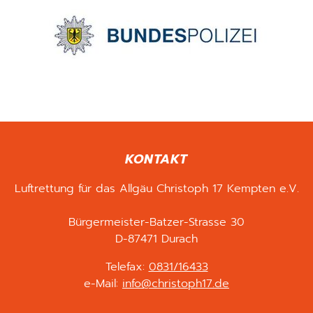
KONTAKT
Luftrettung für das Allgäu Christoph 17 Kempten e.V.
Bürgermeister-Batzer-Strasse 30
D-87471 Durach
Telefax:
0831/16433
e-Mail:
info@christoph17.de