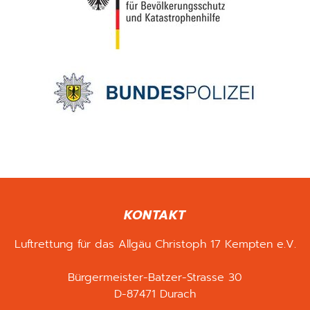
KONTAKT
Luftrettung für das Allgäu Christoph 17 Kempten e.V.
Bürgermeister-Batzer-Strasse 30
D-87471 Durach